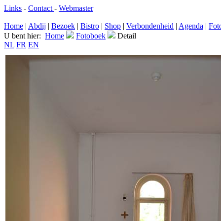
Links
-
Contact
-
Webmaster
Home
|
Abdij
|
Bezoek
|
Bistro
|
Shop
|
Verbondenheid
|
Agenda
|
Fot
U bent hier:
Home
Fotoboek
Detail
NL
FR
EN