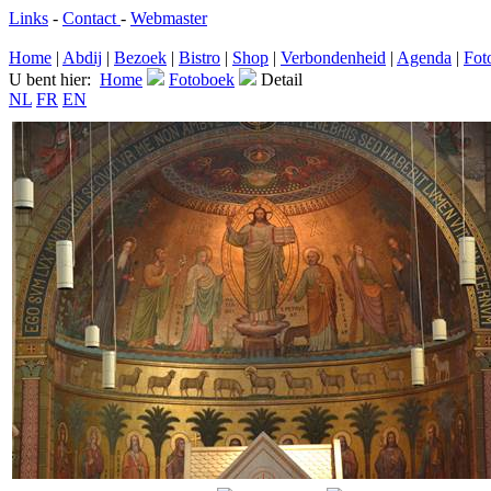
Links
-
Contact
-
Webmaster
Home
|
Abdij
|
Bezoek
|
Bistro
|
Shop
|
Verbondenheid
|
Agenda
|
Fot
U bent hier:
Home
Fotoboek
Detail
NL
FR
EN