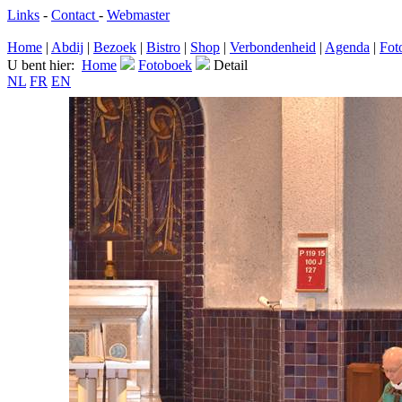
Links
-
Contact
-
Webmaster
Home
|
Abdij
|
Bezoek
|
Bistro
|
Shop
|
Verbondenheid
|
Agenda
|
Fot
U bent hier:
Home
Fotoboek
Detail
NL
FR
EN