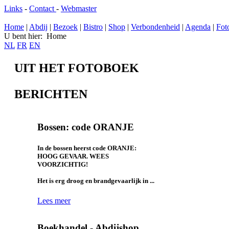
Links
-
Contact
-
Webmaster
Home
|
Abdij
|
Bezoek
|
Bistro
|
Shop
|
Verbondenheid
|
Agenda
|
Fot
U bent hier:
Home
NL
FR
EN
UIT HET FOTOBOEK
BERICHTEN
Bossen: code ORANJE
In de bossen heerst code ORANJE:
HOOG GEVAAR. WEES
VOORZICHTIG!
Het is erg droog en brandgevaarlijk in ...
Lees meer
Boekhandel - Abdijshop