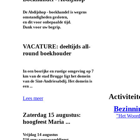
De Abdijshop - boekhandel is wegens
omstandigheden gesloten,
en dit voor onbepaalde tijd.
Dank voor uw begrip.
VACATURE: deeltijds all-
round boekhouder
In een bosrijke en rustige omgeving op 7
km van de stad Brugge ligt het domein
van de Sint-Andriesabdij. Het domein is
een ...
Activiteit
Lees meer
Bezinni
Zaterdag 15 augustus:
"Het Woord
hoogfeest Maria ...
Vrijdag 14 augustus
*16 uur: vooravonddienst