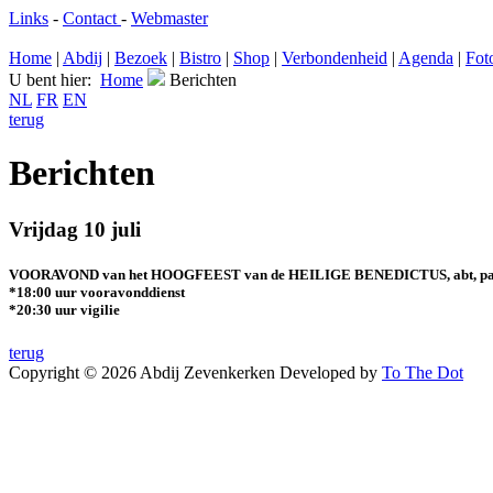
Links
-
Contact
-
Webmaster
Home
|
Abdij
|
Bezoek
|
Bistro
|
Shop
|
Verbondenheid
|
Agenda
|
Fot
U bent hier:
Home
Berichten
NL
FR
EN
terug
Berichten
Vrijdag 10 juli
VOORAVOND van het HOOGFEEST van de HEILIGE BENEDICTUS, abt, pat
*18:00 uur vooravonddienst
*20:30 uur vigilie
terug
Copyright © 2026 Abdij Zevenkerken
Developed by
To The Dot