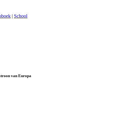
oboek
|
School
roon van Europa