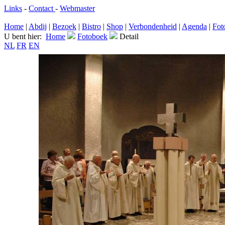
Links
-
Contact
-
Webmaster
Home
|
Abdij
|
Bezoek
|
Bistro
|
Shop
|
Verbondenheid
|
Agenda
|
Fot
U bent hier:
Home
Fotoboek
Detail
NL
FR
EN