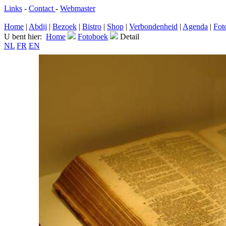
Links
-
Contact
-
Webmaster
Home
|
Abdij
|
Bezoek
|
Bistro
|
Shop
|
Verbondenheid
|
Agenda
|
Fot
U bent hier:
Home
Fotoboek
Detail
NL
FR
EN