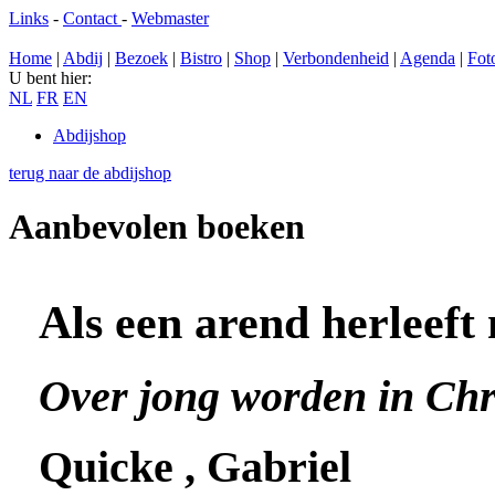
Links
-
Contact
-
Webmaster
Home
|
Abdij
|
Bezoek
|
Bistro
|
Shop
|
Verbondenheid
|
Agenda
|
Fot
U bent hier:
NL
FR
EN
Abdijshop
terug naar de abdijshop
Aanbevolen boeken
Als een arend herleeft
Over jong worden in Chr
Quicke , Gabriel