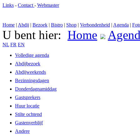
Links
-
Contact
-
Webmaster
Home
|
Abdij
|
Bezoek
|
Bistro
|
Shop
|
Verbondenheid
|
Agenda
|
Fot
U bent hier:
Home
Agend
NL
FR
EN
Volledige agenda
Abdijbezoek
Abdijweekends
Bezinningsdagen
Donderdagnamiddag
Gastsprekers
Huur locatie
Stilte ochtend
Gastenverblijf
Andere