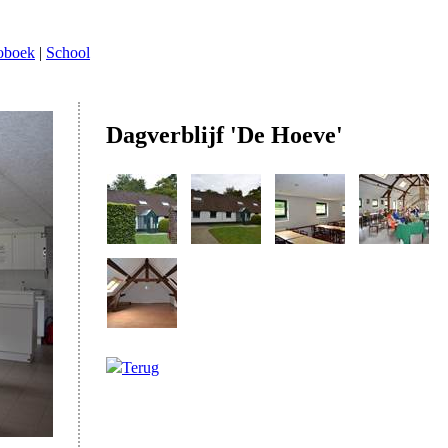
oboek
|
School
Dagverblijf 'De Hoeve'
Terug