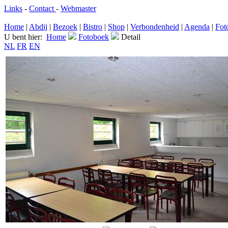
Links
-
Contact
-
Webmaster
Home
|
Abdij
|
Bezoek
|
Bistro
|
Shop
|
Verbondenheid
|
Agenda
|
Fot
U bent hier:
Home
Fotoboek
Detail
NL
FR
EN