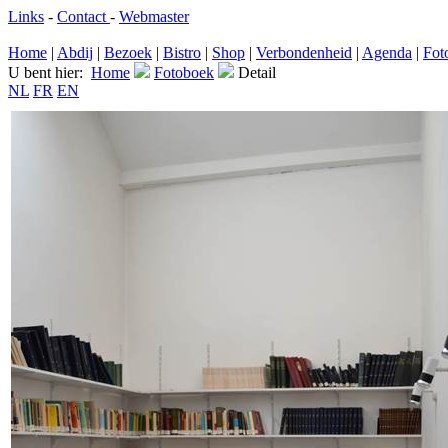
Links
-
Contact
-
Webmaster
Home
|
Abdij
|
Bezoek
|
Bistro
|
Shop
|
Verbondenheid
|
Agenda
|
Fot
U bent hier:
Home
Fotoboek
Detail
NL
FR
EN