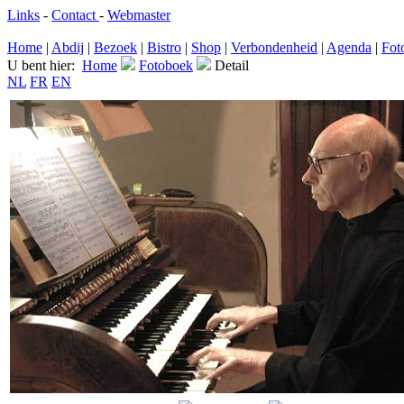
Links
-
Contact
-
Webmaster
Home
|
Abdij
|
Bezoek
|
Bistro
|
Shop
|
Verbondenheid
|
Agenda
|
Fot
U bent hier:
Home
Fotoboek
Detail
NL
FR
EN