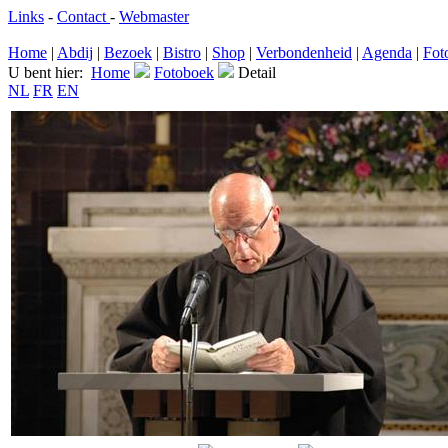
Links
-
Contact
-
Webmaster
Home
|
Abdij
|
Bezoek
|
Bistro
|
Shop
|
Verbondenheid
|
Agenda
|
Fot
U bent hier:
Home
Fotoboek
Detail
NL
FR
EN