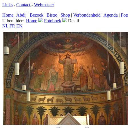
Links
-
Contact
-
Webmaster
Home
|
Abdij
|
Bezoek
|
Bistro
|
Shop
|
Verbondenheid
|
Agenda
|
Fot
U bent hier:
Home
Fotoboek
Detail
NL
FR
EN