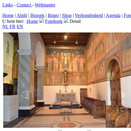
Links
-
Contact
-
Webmaster
Home
|
Abdij
|
Bezoek
|
Bistro
|
Shop
|
Verbondenheid
|
Agenda
|
Fot
U bent hier:
Home
Fotoboek
Detail
NL
FR
EN