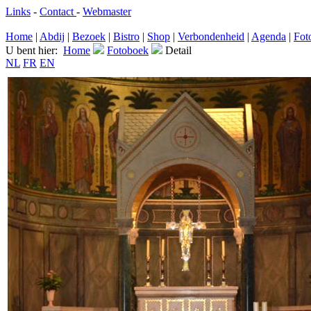
Links
-
Contact
-
Webmaster
Home
|
Abdij
|
Bezoek
|
Bistro
|
Shop
|
Verbondenheid
|
Agenda
|
Fot
U bent hier:
Home
Fotoboek
Detail
NL
FR
EN