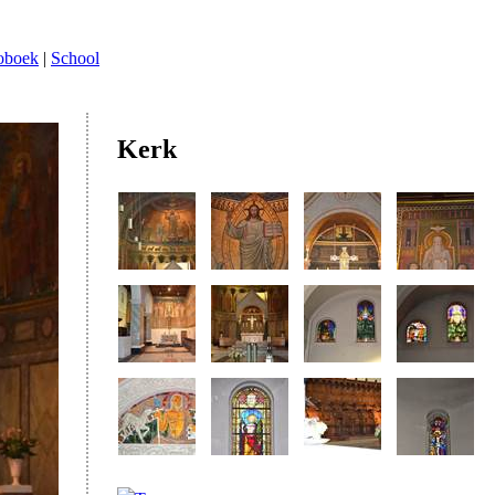
oboek
|
School
Kerk