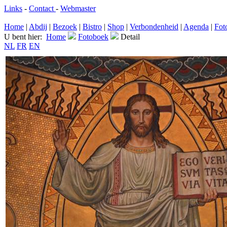
Links
-
Contact
-
Webmaster
Home
|
Abdij
|
Bezoek
|
Bistro
|
Shop
|
Verbondenheid
|
Agenda
|
Fot
U bent hier:
Home
Fotoboek
Detail
NL
FR
EN