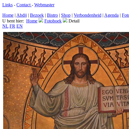
Links
-
Contact
-
Webmaster
Home
|
Abdij
|
Bezoek
|
Bistro
|
Shop
|
Verbondenheid
|
Agenda
|
Fot
U bent hier:
Home
Fotoboek
Detail
NL
FR
EN