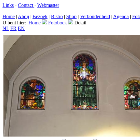
Links
-
Contact
-
Webmaster
Home
|
Abdij
|
Bezoek
|
Bistro
|
Shop
|
Verbondenheid
|
Agenda
|
Fot
U bent hier:
Home
Fotoboek
Detail
NL
FR
EN